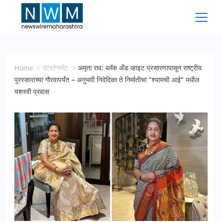
Skip
to
content
News
Wire
Home
एंटरटेनमेंट
अमृता राव: ब्लॅक अँड व्हाइट प्रसारणापासून राष्ट्रीय
पुरस्काराच्या गौरवापर्यंत – अनुभवी निवेदिका ते निर्मातीचा “श्यामची आई” मधील
Maharashtra
यशस्वी प्रवास