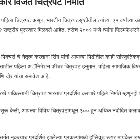
्कार विजेते चित्रपट निर्माते
हणून पहिला चित्रपट असून, भारतीय चित्रपटसृष्टीतील त्यांच्या २५ वर्षांच्या
२ राष्ट्रीय पुरस्कार मिळवले आहेत. तसेच २००९ मध्ये त्यांना फिल्मफेअरन
क्चर्स चे नेतृत्व करताना सिंग यांनी आपल्या पिढीतील काही सांस्कृतिकदृष्ट्या
 भारतातील पहिला अॅनिमेशन फीचर चित्रपट हनुमान, पहिला सामाजिक विषया
 आणि दोर यांचा समावेश आहे.
सारखे पाकिस्तानी चित्रपट भारतात प्रदर्शित करणारे पहिले निर्माते म्हण
पनी सुरू केली, आपल्या विविध चित्रपटांमधून ३०० हून अधिक नवोदित कलाका
अंतर्गत नुकत्याच प्रदर्शित झालेल्या प्रकल्पांमध्ये हॉलिवूड स्टार मायकेल 