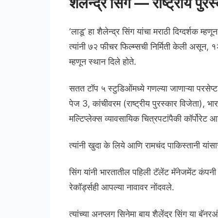
शैलेन्द्र सिंग — राष्ट्रीय पुरस
‘लाडू’ हा शैलेन्द्र सिंग यांचा मराठी दिग्दर्शक म्
त्यांनी ७२ फीचर फिल्म्सची निर्मिती केली असून, १
म्हणून स्थान दिले होते.
सतत टॉप ५ स्टुडिओंमध्ये गणल्या जाणाऱ्या परसेप्ट पि
पेज 3, कांचीवरम (राष्ट्रीय पुरस्कार विजेता),
मल्टिप्लेक्स व्यावसायिक चित्रपटांपैकी कॉर्पोरेट
त्यांनी खुदा के लिये आणि रामचंद पाकिस्तानी यां
सिंग यांनी भारतातील पहिली टॅलेंट मॅनेजमेंट कं
रेकॉर्ड्सही आपल्या नावावर नोंदवले.
त्यांच्या अनप्लग सिनेमा बाय शैलेंद्र सिंग या बॅनर