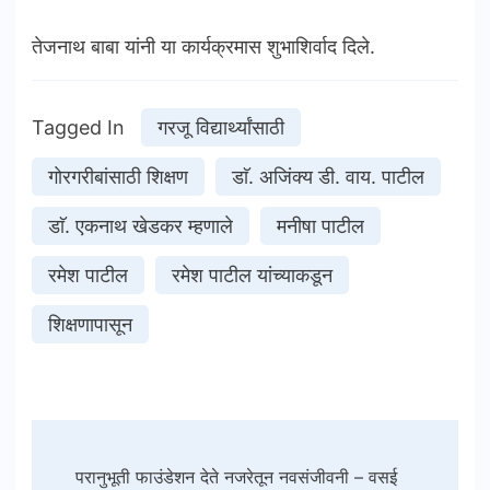
तेजनाथ बाबा यांनी या कार्यक्रमास शुभाशिर्वाद दिले.
Tagged In
गरजू विद्यार्थ्यांसाठी
गाेरगरीबांसाठी शिक्षण
डाॅ. अजिंक्य डी. वाय. पाटील
डाॅ. एकनाथ खेडकर म्हणाले
मनीषा पाटील
रमेश पाटील
रमेश पाटील यांच्याकडून
शिक्षणापासून
Post
परानुभूती फाउंडेशन देते नजरेतून नवसंजीवनी – वसई