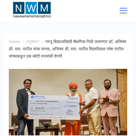
Skip
to
content
News
Wire
Home
एजुकेशन
गरजू विद्यार्थ्यांसाठी शैक्षणिक निधी उभारणार डाॅ. अजिंक्य
डी. वाय. पाटील यांचा मानस, अजिंक्य डी. वाय. पाटील विद्यापीठाला रमेश पाटील
Maharashtra
यांच्याकडून एक कोटी रुपयांची देणगी