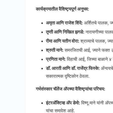
कार्यक्रमातील वैशिष्ट्यपूर्ण अनुभव:
अमृता आणि राजेश शिंदे:
अर्शितचे पालक, ज्
तृप्ती आणि निखिल झगडे:
नारायणीच्या पालक
रीमा आणि यतीन वोरा:
श्राव्याचे पालक, ज्य
श्रुती माने:
समरजितची आई, ज्याने फक्त २ 
प्रणिता माने:
विहाची आई, जिच्या बाळाने ४ 
डॉ. आरती आणि डॉ. राजेंद्र फिस्के:
अ‍ॅन्वयच
सकारात्मक दृष्टिकोन ठेवला.
गर्भसंस्कार चॅलेंज अ‍ॅपच्या वैशिष्ट्यांचा परिचय:
इंटरअ‍ॅक्टिव्ह अ‍ॅप डेमो:
विष्णू माने यांनी अ‍ॅ
यांचा समावेश आहे.