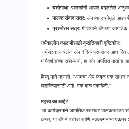
यशोगाथा:
पालकांनी आपले बदललेले अनुभव मा
पालक संवाद सत्र:
अ‍ॅपच्या रचनेमुळे आश्च
प्रश्नोत्तर सत्र:
मीडियाने अ‍ॅपच्या जागतिक प
गर्भकालीन काळजीसाठी क्रांतिकारी दृष्टिकोन:
गर्भसंस्कार चॅलेंज अ‍ॅप वैदिक परंपरांवर आधारित
मार्गदर्शनाच्या सहाय्याने, हा अ‍ॅप अपेक्षित मात
विष्णू माने म्हणाले, “आमचा अ‍ॅप केवळ एक साधन 
घडविण्यासाठी आहे, एक बाळ एकावेळी.”
महत्त्व का आहे?
या कार्यक्रमाने जागतिक स्तरावर पालकत्वाच्या स
करत, या अ‍ॅपने परंपरा आणि नवकल्पनांना एकत्र 