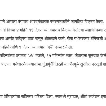
याने अत्यल्प वयातच आश्चर्यकारक स्मरणशक्तीने जागतिक विक्रम केला.
ांनी तिच्या ४ महिने १९ दिवसांच्या वयातच विक्रम केलेल्या यशाची कथा स
ाला अत्यंत सक्रिय बाळ म्हणून ओळखले जाते. रीमा गर्भसंस्कार चॅलेंजशी आप
महिने आणि १ दिवसांच्या वयात “ॐ” उच्चार केला.
महिन्यांच्या वयातच “ॐ” म्हटले, ११ महिन्यांत स्वतः जेवायला सुरुवात क
े पालक. गर्भधारणेदरम्यानच्या गुंतागुंतींनंतरही या अ‍ॅपमुळे सुरक्षित प्रसूती 
पच्या वैशिष्ट्यांचा सविस्तर परिचय दिला, ज्यामध्ये त्राटक, ऑटो सजेशन ट्रा