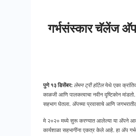
गर्भसंस्कार चॅलेंज अ‍
पुणे १३ डिसेंबर:
लेमन ट्री हॉटेल
येथे एका क्रांति
काळजी आणि पालकत्वाचा नवीन दृष्टिकोन मांडतो.
सहभाग घेतला. अ‍ॅपच्या प्रवासाचे आणि जगभरातील 
मे २०२० मध्ये सुरू करण्यात आलेल्या या अ‍ॅपने
कार्यशाळा सहभागींना एकत्र केले आहे. हा अ‍ॅप 