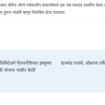
्कार चॅलेंज अ‍ॅपने गर्भकालीन काळजीमध्ये एक नवा मापदंड स्थापित केला
्ट्या हुशार व्यक्ती म्हणून विकसित होऊ शकतात.
लिमिटेडने प्रिफरेंशियल इश्यूच्या
डायमंड पार्क्स, लोहगाव तर्
ची योजना जाहीर केली