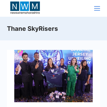
Skip
to
content
News
Thane SkyRisers
Wire
Maharashtra